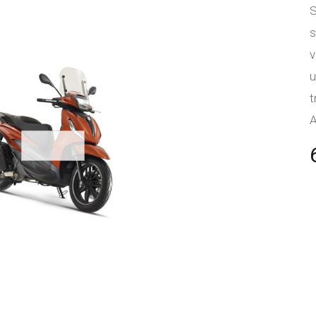
S
s
v
u
t
A